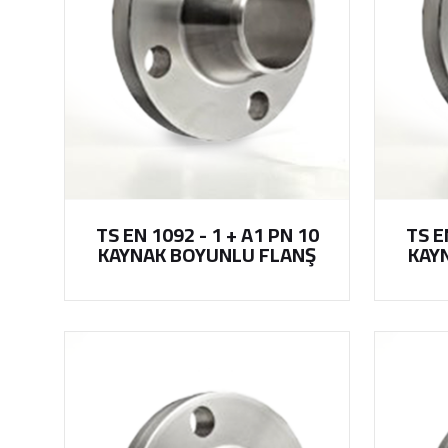
TS EN 1092 - 1 + A1 PN 10
TS E
KAYNAK BOYUNLU FLANŞ
KAY