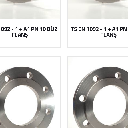
1092 - 1 + A1 PN 10 DÜZ
TS EN 1092 - 1 + A1 PN
FLANŞ
FLANŞ