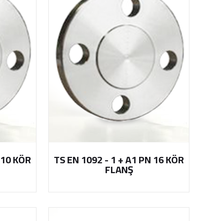
 10 KÖR
TS EN 1092 - 1 + A1 PN 16 KÖR
FLANŞ