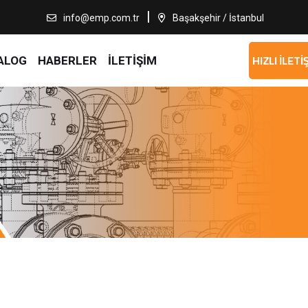
info@emp.com.tr
Başakşehir / İstanbul
HIZLI İLETİ
ALOG
HABERLER
İLETİŞİM