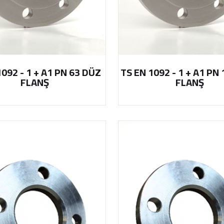
1092 - 1 + A1 PN 63 DÜZ
TS EN 1092 - 1 + A1 PN
FLANŞ
FLANŞ