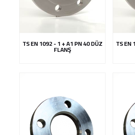
TS EN 1092 - 1 + A1 PN 40 DÜZ
TS EN 
FLANŞ