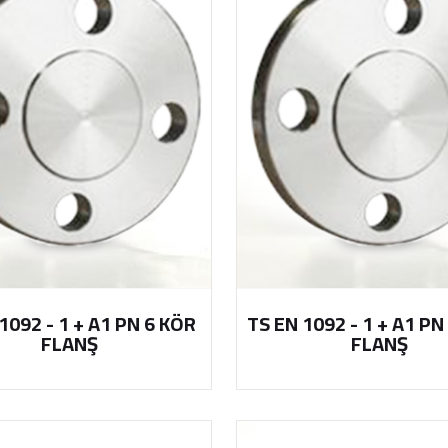
1092 - 1 + A1 PN 6 KÖR
TS EN 1092 - 1 + A1 PN
FLANŞ
FLANŞ