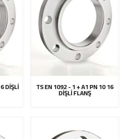
 6 DİŞLİ
TS EN 1092 - 1 + A1 PN 10 16
DİŞLİ FLANŞ