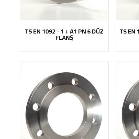
TS EN 1092 - 1 + A1 PN 6 DÜZ
TS EN 
FLANŞ