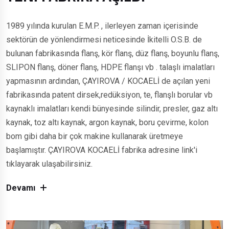
1989 yılında kurulan E.M.P. , ilerleyen zaman içerisinde
sektörün de yönlendirmesi neticesinde İkitelli O.S.B. de
bulunan fabrikasında flanş, kör flanş, düz flanş, boyunlu flanş,
SLIPON flanş, döner flanş, HDPE flanşı vb . talaşlı imalatları
yapmasının ardından, ÇAYIROVA / KOCAELİ de açılan yeni
fabrikasında patent dirsek,redüksiyon, te, flanşlı borular vb
kaynaklı imalatları kendi bünyesinde silindir, presler, gaz altı
kaynak, toz altı kaynak, argon kaynak, boru çevirme, kolon
bom gibi daha bir çok makine kullanarak üretmeye
başlamıştır. ÇAYIROVA KOCAELİ fabrika adresine link'i
tıklayarak ulaşabilirsiniz.
Devamı