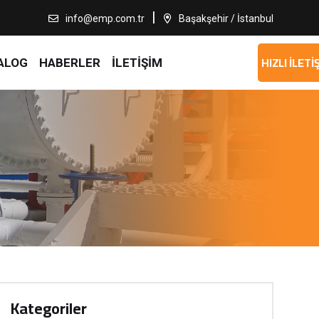
info@emp.com.tr
Başakşehir / İstanbul
HIZLI İLETİ
ALOG
HABERLER
İLETİŞİM
Kategoriler