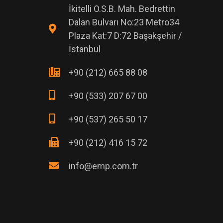
İkitelli O.S.B. Mah. Bedrettin
Dalan Bulvarı No:23 Metro34
Plaza Kat:7 D:72 Başakşehir /
İstanbul
+90 (212) 665 88 08
+90 (533) 207 67 00
+90 (537) 265 50 17
+90 (212) 416 15 72
info@emp.com.tr