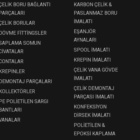
ÇELİK BORU BAĞLANTI
KARBON ÇELİK &
PARÇALARI
PASLANMAZ BORU
İMALATI
ÇELİK BORULAR
EŞANJÖR
DÖVME FİTTİNGSLER
AYNALARI
SAPLAMA SOMUN
SPOOL İMALATI
CİVATALAR
KREPİN İMALATI
CONTALAR
ÇELİK VANA GÖVDE
KREPİNLER
İMALATI
DEMONTAJ PARÇALARI
ÇELİK DEMONTAJ
KOLLEKTÖRLER
PARÇASI İMALATI
PE POLİETİLEN SARGI
KONFEKSİYON
BANTLARI
DİRSEK İMALATI
VANALAR
POLİETİLEN &
EPOKSİ KAPLAMA