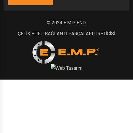
© 2024 E.M.P. END.
ÇELİK BORU BAĞLANTI PARÇALARI ÜRETİCİSİ