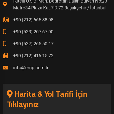
İkitelli O.S.B. Mah. Bedrettin Dalan Bulvarı No:23
Metro34 Plaza Kat:7 D:72 Başakşehir / İstanbul
+90 (212) 665 88 08
+90 (533) 207 67 00
+90 (537) 265 50 17
+90 (212) 416 15 72
info@emp.com.tr
Harita & Yol Tarifi İçin
Tıklayınız