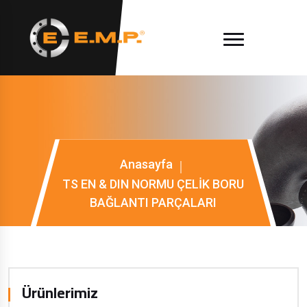
Anasayfa
TS EN & DIN NORMU ÇELİK BORU
BAĞLANTI PARÇALARI
Ürünlerimiz